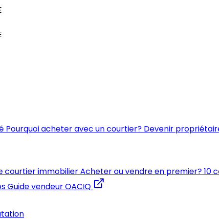
E
E
é
Pourquoi acheter avec un courtier?
Devenir propriétair
e courtier immobilier
Acheter ou vendre en premier?
10 
os
Guide vendeur OACIQ
utation