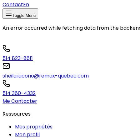
Contact
En
Toggle Menu
An error occurred while fetching data from the backen
514 823-8611
sheila.iacono@remax-quebec.com
514 360-4332
Me Contacter
Ressources
Mes propriétés
Mon profil