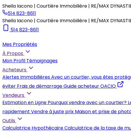
Sheila Iacono | Courtière Immobilière | RE/MAX DYNASTI
514 823-8611
Sheila Iacono | Courtière Immobilière | RE/MAX DYNASTI
514 823-8611
Mes Propriétés
À Propos
Mon Profil
Témoignages
Acheteurs
Alertes Immobilières
Avec un courtier, vous êtes protég
éviter
Frais de démarrage
Guide acheteur OACIQ
Vendeurs
Estimation en Ligne
Pourquoi vendre avec un courtier?
L
rapidement
Vendre à juste prix
Maison et prise de phot
Outils
Calculatrice Hypothécaire
Calculatrice de la taxe de m